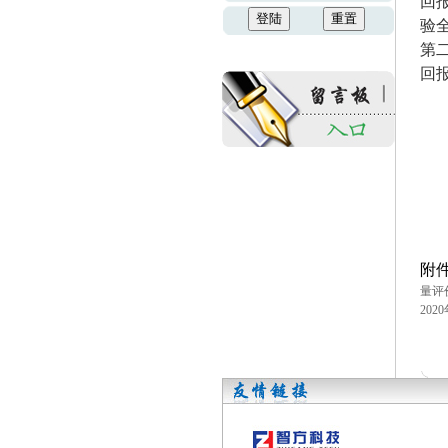
回
验
第
回报
附
量评
20