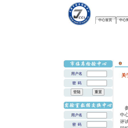
中心首页
中心
用户名
关
密 码
参
中
用户名
评
密 码