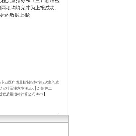
过程质量指标和（三）新增检
前两项均填完才为上报成功。
指标的数据上报;
验专业医疗质量控制指标”第2次室间质
|
动安排及注意事项.doc
2- 附件二
|
过程质量指标计算公式.docx