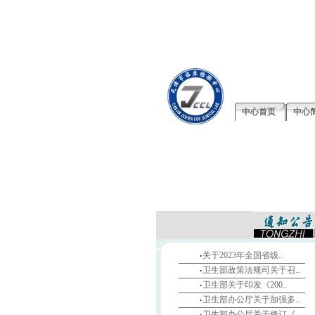
中心首页
中心
·
关于2023年全国省级..
·
卫生部政策法规司关于召..
·
卫生部关于印发《200..
·
卫生部办公厅关于加强多..
·
卫生部办公厅关于修订《..