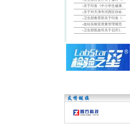
·
关于印发《中小学生健康..
·
关于对天津市河西区待命..
·
卫生部教育部关于印发《..
·
血站实验室质量管理规范
·
卫生部医政司关于召开2..